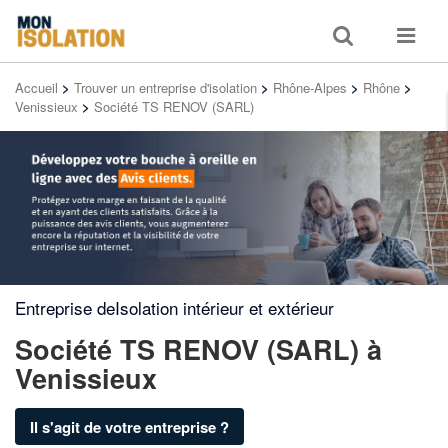
Toggle
Toggle
search
navigat
Accueil
>
Trouver un entreprise d'isolation
>
Rhône-Alpes
>
Rhône
>
Venissieux
>
Société TS RENOV (SARL)
Entreprise deIsolation intérieur et extérieur
Société TS RENOV (SARL)
à
Venissieux
Il s'agit de votre entreprise ?