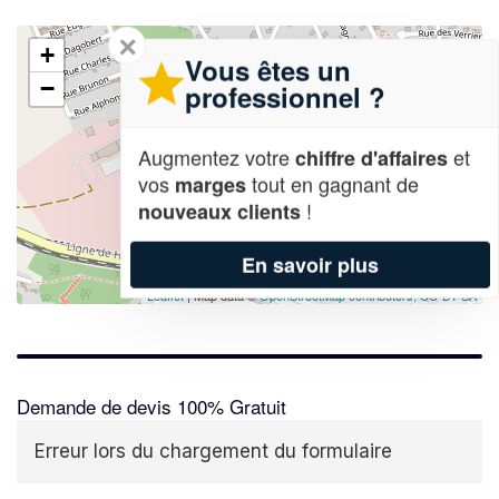
✕
+
Vous êtes un
−
professionnel ?
Augmentez votre
et
chiffre d'affaires
vos
tout en gagnant de
marges
!
nouveaux clients
En savoir plus
Leaflet
| Map data ©
OpenStreetMap contributors,
CC-BY-SA
Demande de devis 100% Gratuit
Erreur lors du chargement du formulaire