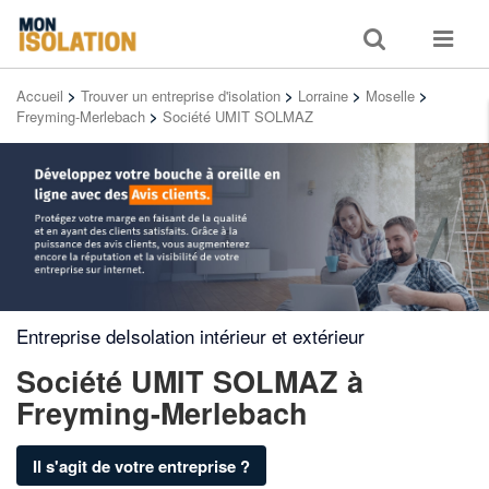
Toggle
Toggle
search
navigat
Accueil
>
Trouver un entreprise d'isolation
>
Lorraine
>
Moselle
>
Freyming-Merlebach
>
Société UMIT SOLMAZ
Entreprise deIsolation intérieur et extérieur
Société UMIT SOLMAZ
à
Freyming-Merlebach
Il s'agit de votre entreprise ?