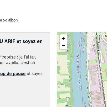
rt-d'albon
+
 ARIF et soyez en
−
eprise : je l'ai fait
i travaillé, c'est un
et soyez
oup de pouce