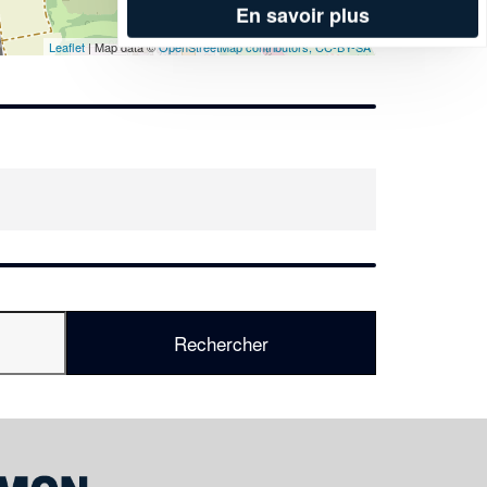
En savoir plus
Leaflet
| Map data ©
OpenStreetMap contributors,
CC-BY-SA