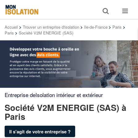
Toggle
Toggle
search
navigat
Accueil
>
Trouver un entreprise d'isolation
>
Ile-de-France
>
Paris
>
Paris
>
Société V2M ENERGIE (SAS)
Entreprise deIsolation intérieur et extérieur
Société V2M ENERGIE (SAS)
à
Paris
Il s'agit de votre entreprise ?