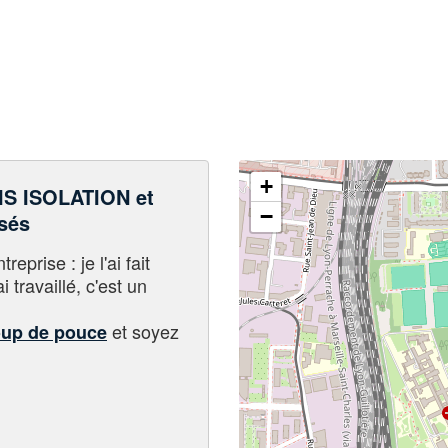
+
S ISOLATION et
−
sés
eprise : je l'ai fait
i travaillé, c'est un
et soyez
oup de pouce