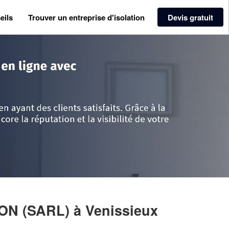
eils
Trouver un entreprise d'isolation
Devis gratuit
>
Rhône
>
Venissieux
>
Entreprise VEDIS ISOLATION (SARL)
ION (SARL)
à Venissieux