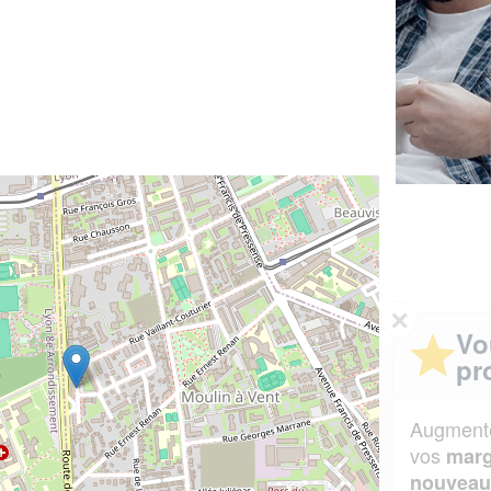
✕
Vous êtes un
professionnel ?
Augmentez votre
et
chiffre d'affaires
vos
tout en gagnant de
marges
!
nouveaux clients