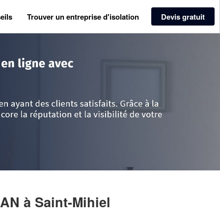
eils
Trouver un entreprise d'isolation
Devis gratuit
se
>
Saint-Mihiel
>
Entreprise WEISS ERIC JEAN
JEAN
à Saint-Mihiel