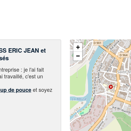
+
S ERIC JEAN et
−
sés
eprise : je l'ai fait
i travaillé, c'est un
et soyez
oup de pouce