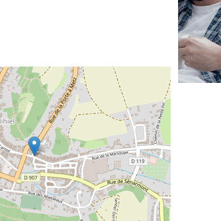
✕
Vous êtes un
professionnel ?
Augmentez votre
et
chiffre d'affaires
vos
tout en gagnant de
marges
!
nouveaux clients