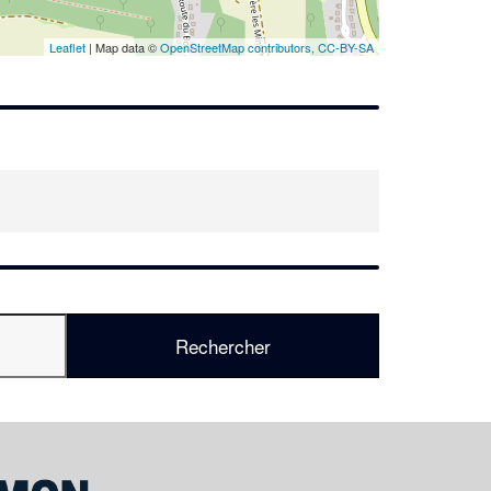
En savoir plus
Leaflet
| Map data ©
OpenStreetMap contributors,
CC-BY-SA