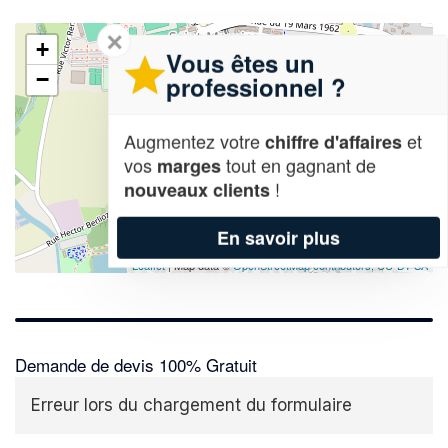
✕
+
Vous êtes un
−
professionnel ?
Augmentez votre
et
chiffre d'affaires
vos
tout en gagnant de
marges
!
nouveaux clients
En savoir plus
Leaflet
| Map data ©
OpenStreetMap contributors,
CC-BY-SA
Demande de devis 100% Gratuit
Erreur lors du chargement du formulaire