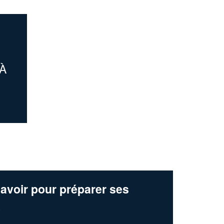
Augmentez votre
et
chiffre d'affaires
vos
tout en gagnant de
marges
!
nouveaux clients
En savoir plus
À
avoir pour préparer ses
x