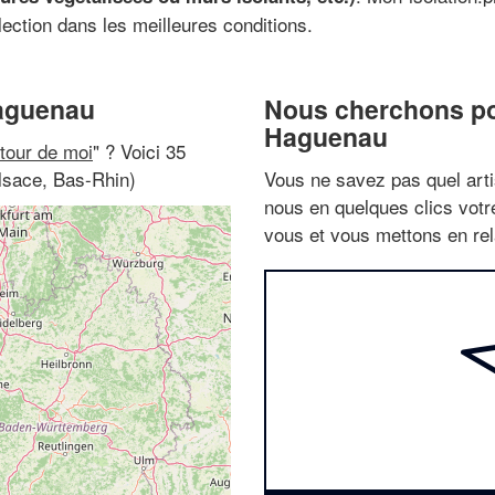
élection dans les meilleures conditions.
Haguenau
Nous cherchons pou
Haguenau
utour de moi
" ? Voici 35
lsace, Bas-Rhin)
Vous ne savez pas quel arti
nous en quelques clics vot
vous et vous mettons en rela