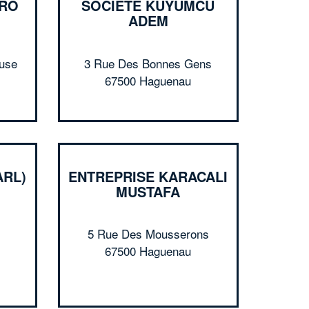
PRO
SOCIÉTÉ KUYUMCU
ADEM
use
3 Rue Des Bonnes Gens
67500 Haguenau
ARL)
ENTREPRISE KARACALI
MUSTAFA
5 Rue Des Mousserons
✕
67500 Haguenau
Vous êtes un
professionnel ?