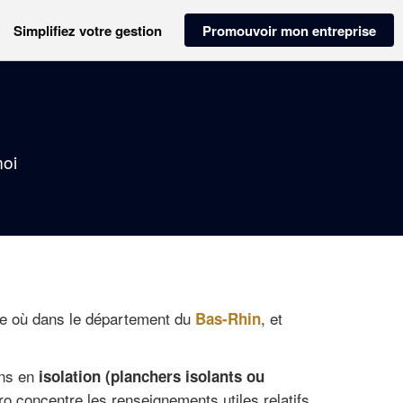
Simplifiez votre gestion
Promouvoir mon entreprise
moi
te où dans le département du
, et
Bas-Rhin
ons en
isolation (planchers isolants ou
ro concentre les renseignements utiles relatifs