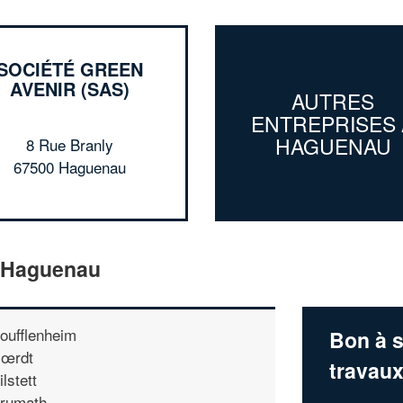
SOCIÉTÉ GREEN
AVENIR (SAS)
AUTRES
ENTREPRISES 
HAGUENAU
8 Rue Branly
67500 Haguenau
e Haguenau
oufflenheim
Bon à s
œrdt
travau
ilstett
rumath