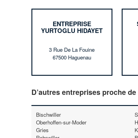
ENTREPRISE
YURTOGLU HIDAYET
3 Rue De La Fouine
67500 Haguenau
D’autres entreprises proche d
Bischwiller
S
Oberhoffen-sur-Moder
H
Gries
K
Rohrwiller
B