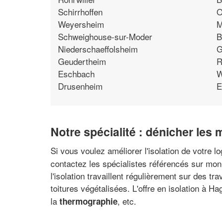
Schirrhoffen
O
Weyersheim
M
Schweighouse-sur-Moder
B
Niederschaeffolsheim
G
Geudertheim
R
Eschbach
W
Drusenheim
E
Notre spécialité : dénicher les
Si vous voulez améliorer l'isolation de votre l
contactez les spécialistes référencés sur mon-
l'isolation travaillent régulièrement sur des tra
toitures végétalisées. L'offre en isolation à Ha
la
, etc.
thermographie