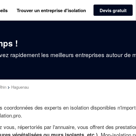
eils
Trouver un entreprise d'isolation
Devis gratuit
mps !
vez rapidement les meilleurs entreprises autour de 
Rhin
>
Haguenau
s coordonnées des experts en isolation disponibles n'impor
ation.pro.
z vous, répertoriés par l'annuaire, vous offrent des prestati
. Mon-isolation.p
ures végétalisées ou murs isolants, etc.)