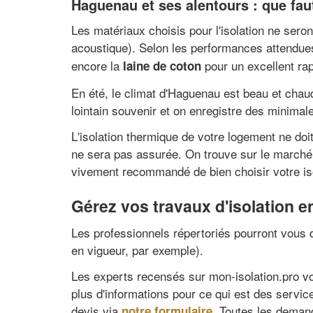
Haguenau et ses alentours : que faut-
Les matériaux choisis pour l'isolation ne sero
acoustique). Selon les performances attendues,
encore la
pour un excellent rap
laine de coton
En été, le climat d'Haguenau est beau et chau
lointain souvenir et on enregistre des minima
L'isolation thermique de votre logement ne doi
ne sera pas assurée. On trouve sur le marché i
vivement recommandé de bien choisir votre iso
Gérez vos travaux d'isolation e
Les professionnels répertoriés pourront vous d
en vigueur, par exemple).
Les experts recensés sur mon-isolation.pro vou
plus d'informations pour ce qui est des servi
devis via
. Toutes les demand
notre formulaire