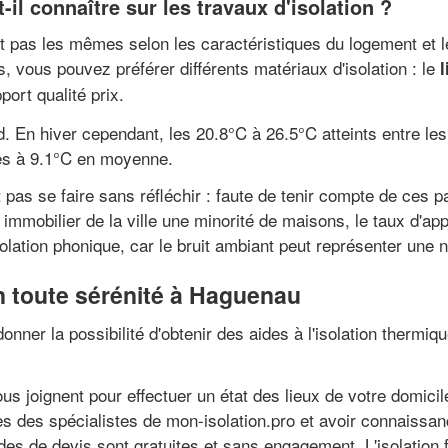
il connaître sur les travaux d'isolation ?
nt pas les mêmes selon les caractéristiques du logement et l
 vous pouvez préférer différents matériaux d'isolation : le
l
port qualité prix.
d. En hiver cependant, les 20.8°C à 26.5°C atteints entre le
les à 9.1°C en moyenne.
t pas se faire sans réfléchir : faute de tenir compte de ce
mmobilier de la ville une minorité de maisons, le taux d'app
lation phonique, car le bruit ambiant peut représenter une n
n toute sérénité à Haguenau
onner la possibilité d'obtenir des aides à l'isolation therm
s joignent pour effectuer un état des lieux de votre domicil
ces des spécialistes de mon-isolation.pro et avoir connaissa
es de devis sont gratuites et sans engagement. L'isolation 