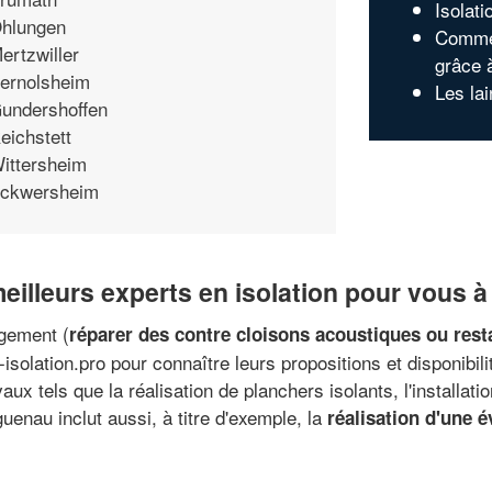
Isolati
hlungen
Commen
ertzwiller
grâce 
ernolsheim
Les la
undershoffen
eichstett
ittersheim
ckwersheim
 meilleurs experts en isolation pour vous
ogement (
réparer des contre cloisons acoustiques ou res
isolation.pro pour connaître leurs propositions et disponibi
vaux tels que la réalisation de planchers isolants, l'installat
guenau inclut aussi, à titre d'exemple, la
réalisation d'une 