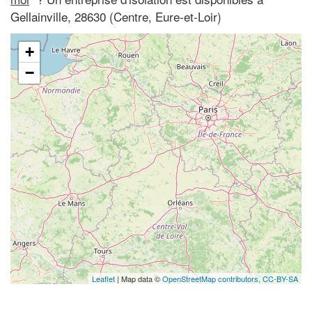
Gellainville, 28630 (Centre, Eure-et-Loir)
+
−
Leaflet
| Map data ©
OpenStreetMap contributors,
CC-BY-SA