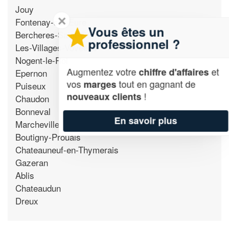
Jouy
✕
Fontenay-sur-Eure
Vous êtes un
Bercheres-Saint-Germain
professionnel ?
Les-Villages-Voveens
Nogent-le-Roi
Augmentez votre
et
chiffre d'affaires
Epernon
vos
tout en gagnant de
marges
Puiseux
!
nouveaux clients
Chaudon
Bonneval
En savoir plus
Marcheville
Boutigny-Prouais
Chateauneuf-en-Thymerais
Gazeran
Ablis
Chateaudun
Dreux