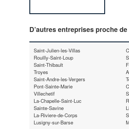
D’autres entreprises proche d
Saint-Julien-les-Villas
C
Rouilly-Saint-Loup
S
Saint-Thibault
F
Troyes
A
Saint-Andre-les-Vergers
T
Pont-Sainte-Marie
C
Villechetif
S
La-Chapelle-Saint-Luc
R
Sainte-Savine
L
La-Riviere-de-Corps
S
Lusigny-sur-Barse
M