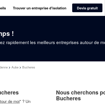
eils
Trouver un entreprise d'isolation
Devis gratuit
mps !
vez rapidement les meilleurs entreprises autour de m
denne
>
Aube
>
Bucheres
Bucheres
Nous cherchons pou
Bucheres
utour de moi
" ? Un