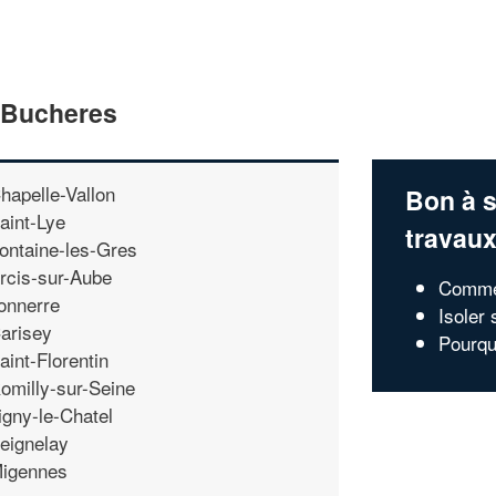
e Bucheres
hapelle-Vallon
Bon à s
aint-Lye
travau
ontaine-les-Gres
rcis-sur-Aube
Commen
onnerre
Isoler 
arisey
Pourquo
aint-Florentin
omilly-sur-Seine
igny-le-Chatel
eignelay
igennes