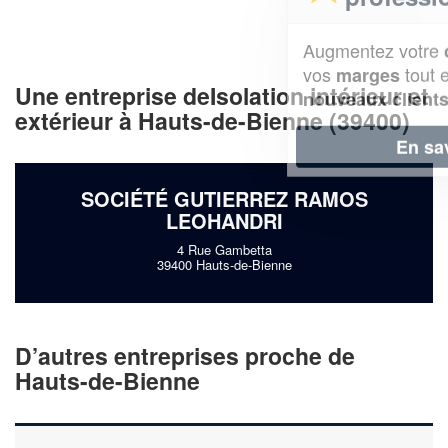
Augmentez votre
et
chiffre d'affaires
vos
tout en gagnant de
marges
Une entreprise deIsolation intérieur et
!
nouveaux clients
extérieur à Hauts-de-Bienne (39400)
En savoir plus
SOCIÉTÉ GUTIERREZ RAMOS
LEOHANDRI
4 Rue Gambetta
39400 Hauts-de-Bienne
D’autres entreprises proche de
Hauts-de-Bienne