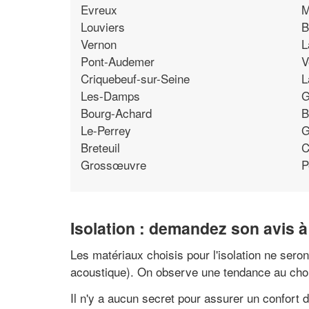
Evreux
M
Louviers
B
Vernon
L
Pont-Audemer
V
Criquebeuf-sur-Seine
L
Les-Damps
G
Bourg-Achard
B
Le-Perrey
G
Breteuil
C
Grossœuvre
P
Isolation : demandez son avis à
Les matériaux choisis pour l'isolation ne sero
acoustique). On observe une tendance au cho
Il n'y a aucun secret pour assurer un confort d