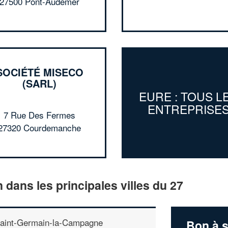
27500 Pont-Audemer
SOCIÉTÉ MISECO
(SARL)
EURE : TOUS L
ENTREPRISE
7 Rue Des Fermes
27320 Courdemanche
n dans les principales villes du 27
aint-Germain-la-Campagne
Bon à s