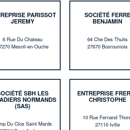
REPRISE PARISSOT
SOCIÉTÉ FERR
JEREMY
BENJAMIN
6 Rue Du Chateau
64 Che Des Thuits
7270 Mesnil-en-Ouche
27670 Bosroumois
SOCIÉTÉ SBH LES
ENTREPRISE FRE
CADIERS NORMANDS
CHRISTOPHE
(SAS)
10 Rue Fernand Thore
Imp Du Clos Saint Mards
27110 Iville