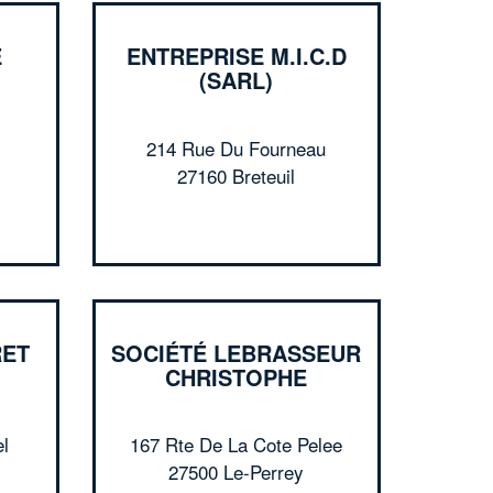
E
ENTREPRISE M.I.C.D
(SARL)
214 Rue Du Fourneau
27160 Breteuil
✕
Vous êtes un
professionnel ?
Augmentez votre
et
chiffre d'affaires
RET
SOCIÉTÉ LEBRASSEUR
vos
tout en gagnant de
marges
CHRISTOPHE
!
nouveaux clients
En savoir plus
l
167 Rte De La Cote Pelee
27500 Le-Perrey