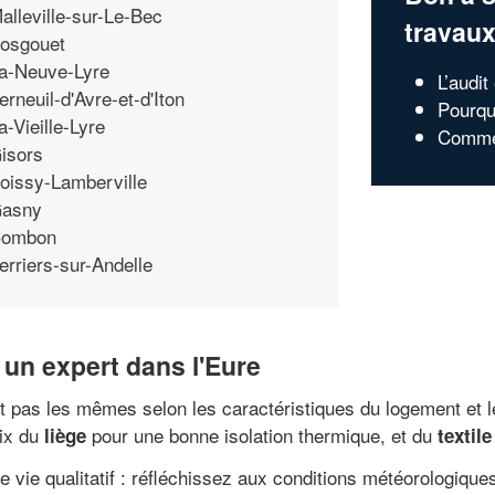
alleville-sur-Le-Bec
travau
osgouet
a-Neuve-Lyre
L’audit
erneuil-d'Avre-et-d'Iton
Pourqu
a-Vieille-Lyre
Commen
isors
oissy-Lamberville
asny
ombon
erriers-sur-Andelle
 un expert dans l'Eure
nt pas les mêmes selon les caractéristiques du logement et l
ix du
pour une bonne isolation thermique, et du
liège
textile
e vie qualitatif : réfléchissez aux conditions météorologiques