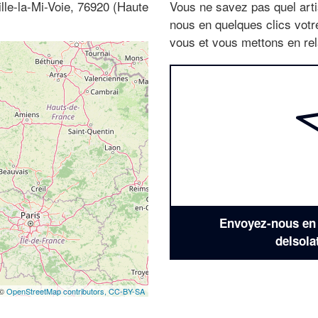
ille-la-Mi-Voie, 76920 (Haute
Vous ne savez pas quel arti
nous en quelques clics vot
vous et vous mettons en rela
Envoyez-nous en q
deIsola
 ©
OpenStreetMap contributors,
CC-BY-SA