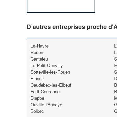
D’autres entreprises proche d'A
Le-Havre
L
Rouen
L
Canteleu
S
Le-Petit-Quevilly
E
Sotteville-les-Rouen
S
Elbeuf
D
Caudebec-les-Elbeuf
B
Petit-Couronne
B
Dieppe
M
Ouville-l'Abbaye
G
Bolbec
G