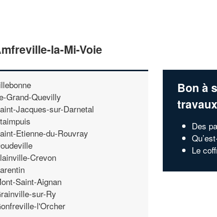
mfreville-la-Mi-Voie
illebonne
Bon à s
e-Grand-Quevilly
travau
aint-Jacques-sur-Darnetal
taimpuis
Des pa
aint-Etienne-du-Rouvray
Qu’est
oudeville
Le coff
lainville-Crevon
arentin
ont-Saint-Aignan
rainville-sur-Ry
onfreville-l'Orcher