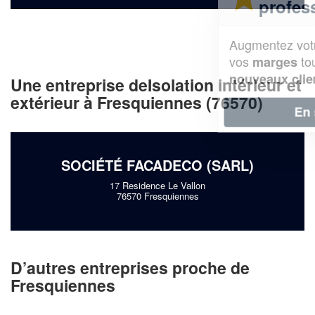
professionnel ?
Augmentez votre
et
chiffre d'affaires
vos
tout en gagnant de
marges
!
nouveaux clients
Une entreprise deIsolation intérieur et
extérieur à Fresquiennes (76570)
En savoir plus
SOCIÉTÉ FACADECO (SARL)
17 Residence Le Vallon
76570 Fresquiennes
D’autres entreprises proche de
Fresquiennes