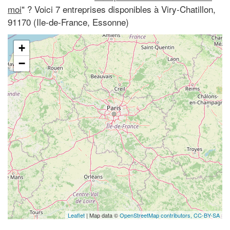
moi
" ? Voici 7 entreprises disponibles à Viry-Chatillon,
91170 (Ile-de-France, Essonne)
+
−
Leaflet
| Map data ©
OpenStreetMap contributors,
CC-BY-SA