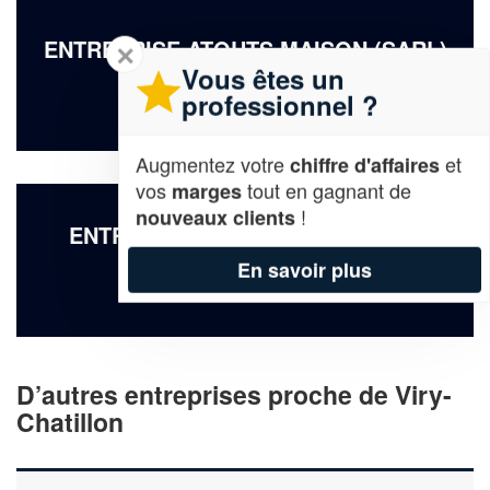
ENTREPRISE ATOUTS MAISON (SARL)
✕
Vous êtes un
24 Rue Bernard Berthier
professionnel ?
91170 Viry-Chatillon
Augmentez votre
et
chiffre d'affaires
vos
tout en gagnant de
marges
!
nouveaux clients
ENTREPRISE LB SECURITE (SAS)
En savoir plus
20 Boulevard Alexandre Bouton
91170 Viry-Chatillon
D’autres entreprises proche de Viry-
Chatillon