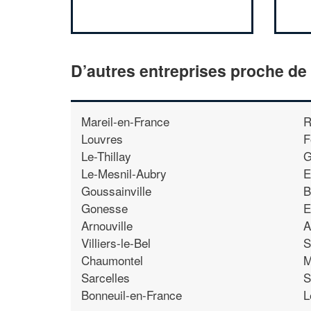
D’autres entreprises proche de
Mareil-en-France
R
Louvres
F
Le-Thillay
G
Le-Mesnil-Aubry
E
Goussainville
B
Gonesse
E
Arnouville
A
Villiers-le-Bel
S
Chaumontel
M
Sarcelles
S
Bonneuil-en-France
L