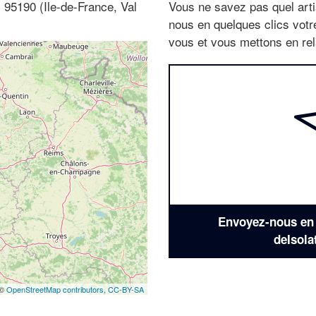
 95190 (Ile-de-France, Val
Vous ne savez pas quel arti
nous en quelques clics vot
vous et vous mettons en rela
Envoyez-nous en q
deIsola
 ©
OpenStreetMap contributors,
CC-BY-SA