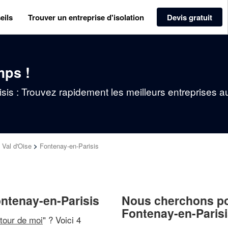
eils
Trouver un entreprise d'isolation
Devis gratuit
mps !
isis : Trouvez rapidement les meilleurs entreprises a
>
Val d'Oise
>
Fontenay-en-Parisis
Fontenay-en-Parisis
Nous cherchons pou
Fontenay-en-Paris
utour de moi
" ? Voici 4