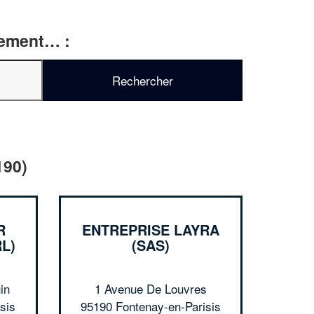
rtement… :
✕
Vous êtes un
professionnel ?
Augmentez votre
chiffre d'affaire
vos
tout en gagnant de
marges
190)
!
nouveaux clients
En savoir plus
R
ENTREPRISE LAYRA
L)
(SAS)
in
1 Avenue De Louvres
sis
95190 Fontenay-en-Parisis