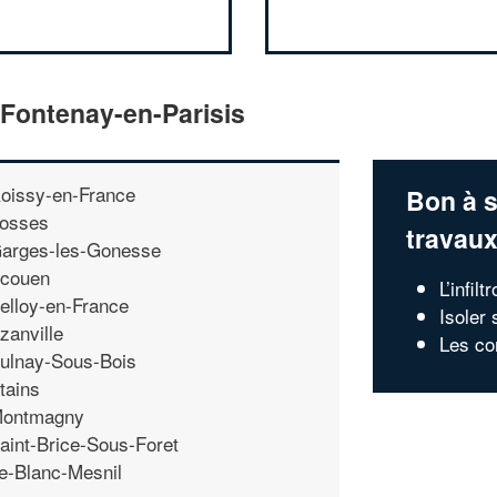
 Fontenay-en-Parisis
oissy-en-France
Bon à s
osses
travau
arges-les-Gonesse
couen
L’infil
elloy-en-France
Isoler 
zanville
Les co
ulnay-Sous-Bois
tains
ontmagny
aint-Brice-Sous-Foret
e-Blanc-Mesnil