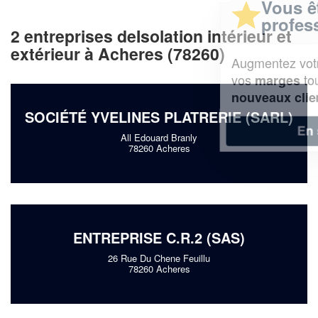
Vous êtes un
professionnel ?
2 entreprises deIsolation intérieur et
extérieur à Acheres (78260)
Augmentez votre
et
chiffre d'affaires
vos
tout en gagnant de
marges
!
nouveaux clients
SOCIÉTÉ YVELINES PLATRERIE (SARL)
En savoir plus
All Edouard Branly
78260 Acheres
ENTREPRISE C.R.2 (SAS)
26 Rue Du Chene Feuillu
78260 Acheres