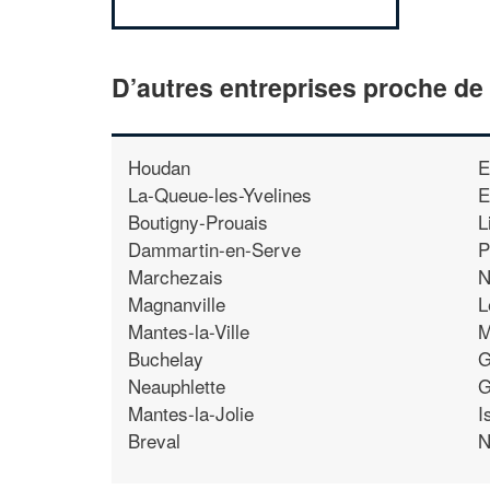
D’autres entreprises proche de 
Houdan
E
La-Queue-les-Yvelines
E
Boutigny-Prouais
L
Dammartin-en-Serve
P
Marchezais
N
Magnanville
L
Mantes-la-Ville
M
Buchelay
G
Neauphlette
G
Mantes-la-Jolie
I
Breval
N