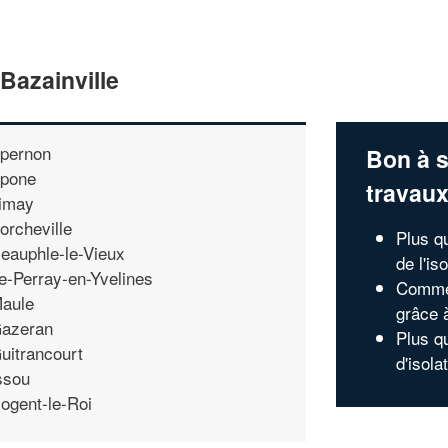
Bazainville
pernon
Bon à s
pone
travau
imay
orcheville
Plus qu
eauphle-le-Vieux
de l'i
e-Perray-en-Yvelines
Commen
aule
grâce 
azeran
Plus qu
uitrancourt
d'isola
ssou
ogent-le-Roi