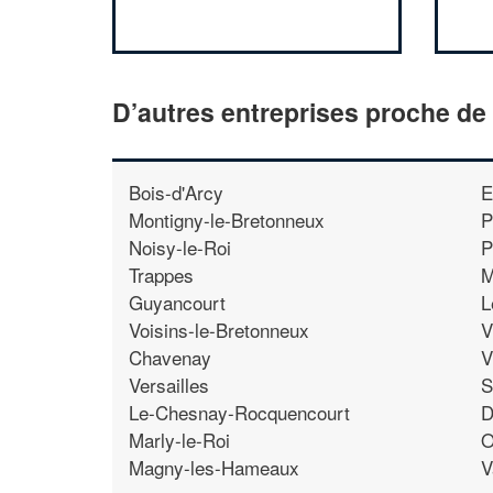
D’autres entreprises proche de
Bois-d'Arcy
E
Montigny-le-Bretonneux
P
Noisy-le-Roi
P
Trappes
M
Guyancourt
L
Voisins-le-Bretonneux
V
Chavenay
V
Versailles
S
Le-Chesnay-Rocquencourt
D
Marly-le-Roi
O
Magny-les-Hameaux
V