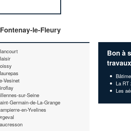
 Fontenay-le-Fleury
lancourt
Bon à s
laisir
travau
oissy
aurepas
Bâtime
e-Vesinet
La RT
iroflay
Les aé
illennes-sur-Seine
aint-Germain-de-La-Grange
ampierre-en-Yvelines
rgeval
aucresson