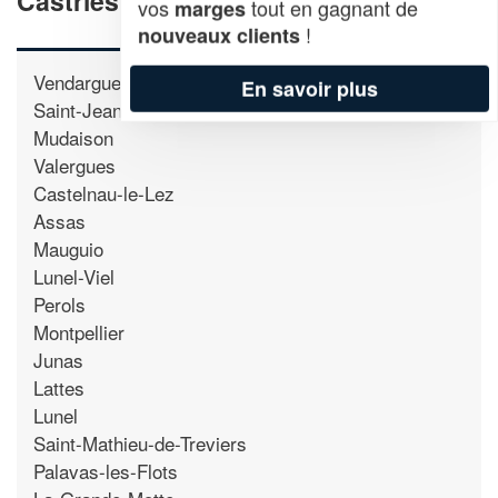
Castries
vos
tout en gagnant de
marges
!
nouveaux clients
Vendargues
En savoir plus
Saint-Jean-de-Cornies
Mudaison
Valergues
Castelnau-le-Lez
Assas
Mauguio
Lunel-Viel
Perols
Montpellier
Junas
Lattes
Lunel
Saint-Mathieu-de-Treviers
Palavas-les-Flots