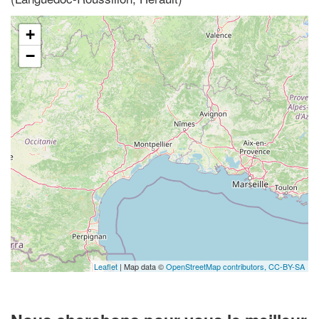
+
−
Leaflet
| Map data ©
OpenStreetMap contributors,
CC-BY-SA