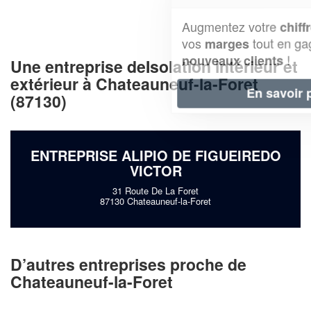
Augmentez votre
et
chiffre d'affaires
vos
tout en gagnant de
marges
!
nouveaux clients
Une entreprise deIsolation intérieur et
extérieur à Chateauneuf-la-Foret
En savoir plus
(87130)
ENTREPRISE ALIPIO DE FIGUEIREDO
VICTOR
31 Route De La Foret
87130 Chateauneuf-la-Foret
D’autres entreprises proche de
Chateauneuf-la-Foret