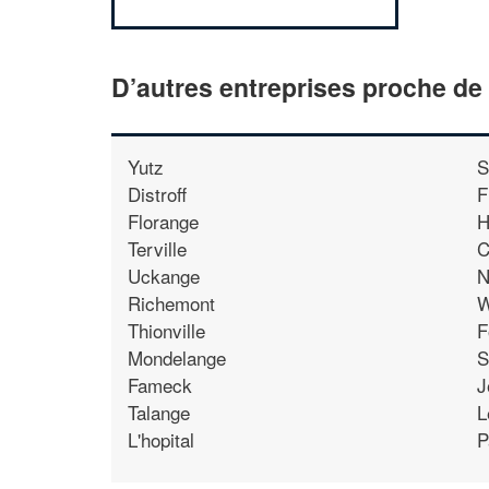
D’autres entreprises proche d
Yutz
S
Distroff
F
Florange
H
Terville
C
Uckange
N
Richemont
W
Thionville
F
Mondelange
S
Fameck
J
Talange
L
L'hopital
P