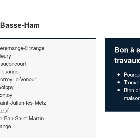
e Basse-Ham
eremange-Erzange
Bon à s
leury
travau
auconcourt
louange
Pourquo
orroy-le-Veneur
Trouve
oippy
Bien ch
ontoy
maison 
aint-Julien-les-Metz
œuf
e-Ban-Saint-Martin
ange