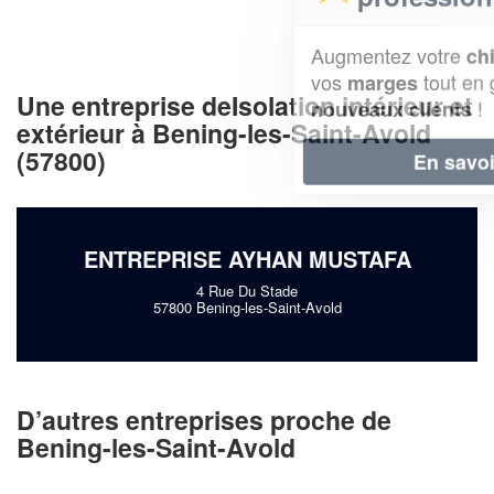
Augmentez votre
et
chiffre d'affaires
vos
tout en gagnant de
marges
Une entreprise deIsolation intérieur et
!
nouveaux clients
extérieur à Bening-les-Saint-Avold
(57800)
En savoir plus
ENTREPRISE AYHAN MUSTAFA
4 Rue Du Stade
57800 Bening-les-Saint-Avold
D’autres entreprises proche de
Bening-les-Saint-Avold