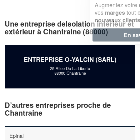
Augmentez votre
et
chiffre d'affaires
vos
tout en gagnant de
marges
!
nouveaux clients
Une entreprise deIsolation intérieur et
extérieur à Chantraine (88000)
En savoir plus
ENTREPRISE O-YALCIN (SARL)
25 Allee De La Liberte
88000 Chantraine
D’autres entreprises proche de
Chantraine
Epinal