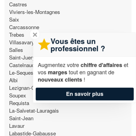
Castres
Viviers-les-Montagnes
Saix
Carcassonne
✕
Trebes
Vous êtes un
Villasavary
professionnel ?
Salles
Saint-Juery
Augmentez votre
et
chiffre d'affaires
Castelnaudary
vos
tout en gagnant de
marges
Le-Sequestre
!
nouveaux clients
Albi
Lezignan-Corbieres
En savoir plus
Soupex
Requista
La-Salvetat-Lauragais
Saint-Jean
Lavaur
Labastide-Gabausse