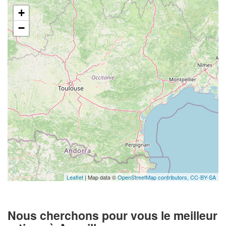
+
−
Leaflet
| Map data ©
OpenStreetMap contributors,
CC-BY-SA
Nous cherchons pour vous le meilleur