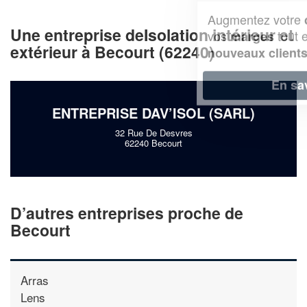
Augmentez votre
et
chiffre d'affaires
Une entreprise deIsolation intérieur et
vos
tout en gagnant de
marges
extérieur à Becourt (62240)
!
nouveaux clients
En savoir plus
ENTREPRISE DAV’ISOL (SARL)
32 Rue De Desvres
62240 Becourt
D’autres entreprises proche de
Becourt
Arras
Lens