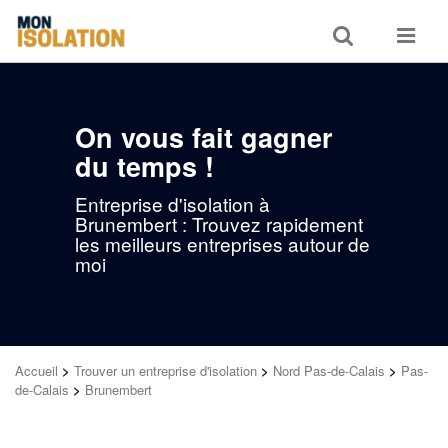
Toggle
Toggle
search
navigat
On vous fait gagner
du temps !
Entreprise d'isolation à
Brunembert : Trouvez rapidement
les meilleurs entreprises autour de
moi
Accueil
>
Trouver un entreprise d'isolation
>
Nord Pas-de-Calais
>
Pas-
de-Calais
>
Brunembert