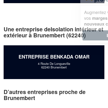
Augmentez votre
et
chiffre d'affaires
vos
tout en gagnant de
marges
!
nouveaux clients
Une entreprise deIsolation intérieur et
extérieur à Brunembert (62240)
En savoir plus
ENTREPRISE BENKADA OMAR
4 Route De Longueville
62240 Brunembert
D’autres entreprises proche de
Brunembert