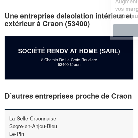
Augmentez votre
et
chiffre d'affaires
vos
tout en gagnant de
marges
Une entreprise deIsolation intérieur et
!
nouveaux clients
extérieur à Craon (53400)
En savoir plus
SOCIÉTÉ RENOV AT HOME (SARL)
2 Chemin De La Croix Raudiere
53400 Craon
D’autres entreprises proche de Craon
La-Selle-Craonnaise
Segre-en-Anjou-Bleu
Le-Pin