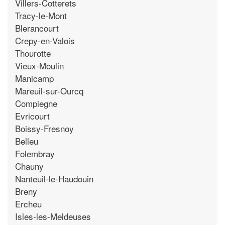
Villers-Cotterets
Tracy-le-Mont
Blerancourt
Crepy-en-Valois
Thourotte
Vieux-Moulin
Manicamp
Mareuil-sur-Ourcq
Compiegne
Evricourt
Boissy-Fresnoy
Belleu
Folembray
Chauny
Nanteuil-le-Haudouin
Breny
Ercheu
Isles-les-Meldeuses