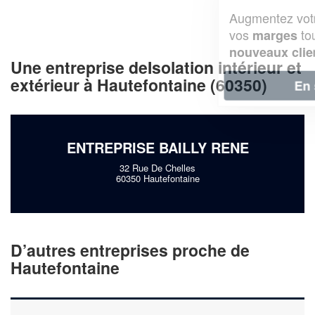
Augmentez votre
et
chiffre d'affaires
vos
tout en gagnant de
marges
!
nouveaux clients
Une entreprise deIsolation intérieur et
extérieur à Hautefontaine (60350)
En savoir plus
ENTREPRISE BAILLY RENE
32 Rue De Chelles
60350 Hautefontaine
D’autres entreprises proche de
Hautefontaine