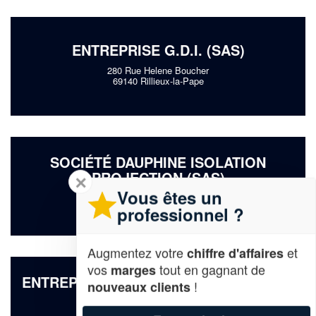
ENTREPRISE G.D.I. (SAS)
280 Rue Helene Boucher
69140 Rillieux-la-Pape
SOCIÉTÉ DAUPHINE ISOLATION
PROJECTION (SAS)
✕
Vous êtes un
280 Rue Helene Boucher
69140 Rillieux-la-Pape
professionnel ?
Augmentez votre
et
chiffre d'affaires
vos
tout en gagnant de
marges
ENTREPRISE RENOVATION PATRIMOINE
!
nouveaux clients
FRANCAIS (SAS)