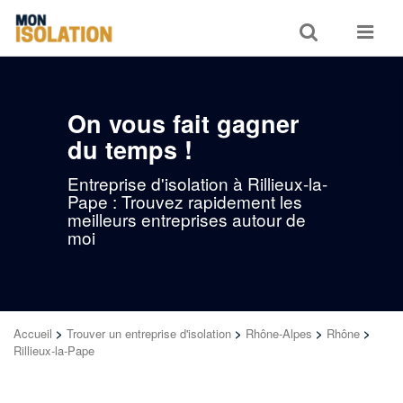
Toggle
Toggle
search
navigat
On vous fait gagner
du temps !
Entreprise d'isolation à Rillieux-la-
Pape : Trouvez rapidement les
meilleurs entreprises autour de
moi
Accueil
>
Trouver un entreprise d'isolation
>
Rhône-Alpes
>
Rhône
>
Rillieux-la-Pape