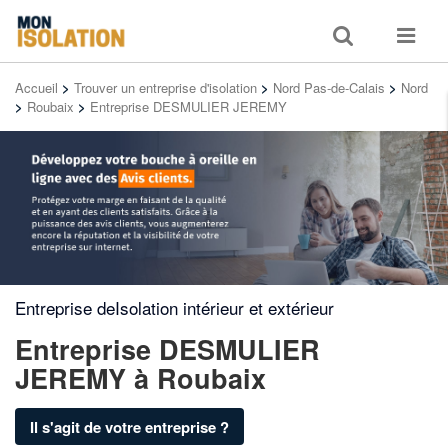
Toggle
Toggle
search
navigat
Accueil
>
Trouver un entreprise d'isolation
>
Nord Pas-de-Calais
>
Nord
>
Roubaix
>
Entreprise DESMULIER JEREMY
Entreprise deIsolation intérieur et extérieur
Entreprise DESMULIER
JEREMY
à Roubaix
Il s'agit de votre entreprise ?