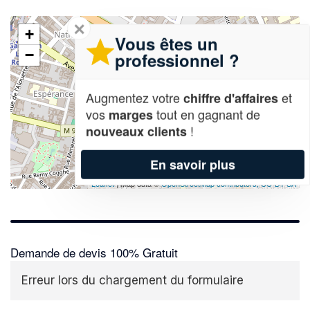
✕
+
Vous êtes un
−
professionnel ?
Augmentez votre
et
chiffre d'affaires
vos
tout en gagnant de
marges
!
nouveaux clients
En savoir plus
Leaflet
| Map data ©
OpenStreetMap contributors,
CC-BY-SA
Demande de devis 100% Gratuit
Erreur lors du chargement du formulaire