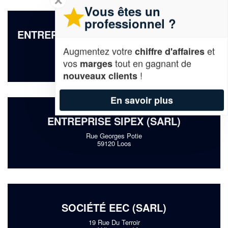
✕
Vous êtes un
professionnel ?
ENTREPRISE MOREEL MONTAGE (SAS)
Augmentez votre
et
58 Rue Du Fer A Cheval
chiffre d'affaires
59190 Hazebrouck
vos
tout en gagnant de
marges
!
nouveaux clients
En savoir plus
ENTREPRISE SIPEX (SARL)
Rue Georges Potie
59120 Loos
SOCIÉTÉ EEC (SARL)
19 Rue Du Terroir