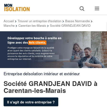
Toggle
Toggle
search
navigat
Accueil
>
Trouver un entreprise d'isolation
>
Basse Normandie
>
Manche
>
Carentan-les-Marais
>
Société GRANDJEAN DAVID
Entreprise deIsolation intérieur et extérieur
Société GRANDJEAN DAVID
à
Carentan-les-Marais
Il s'agit de votre entreprise ?