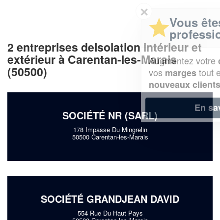
✕
Vous êtes un
professionnel ?
2 entreprises deIsolation intérieur et
extérieur à Carentan-les-Marais
Augmentez votre
et
chiffre d'affaires
(50500)
vos
tout en gagnant de
marges
!
nouveaux clients
En savoir plus
SOCIÉTÉ NR (SARL)
178 Impasse Du Mingrelin
50500 Carentan-les-Marais
SOCIÉTÉ GRANDJEAN DAVID
554 Rue Du Haut Pays