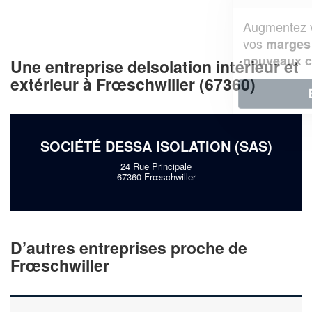
Augmentez votre
et
chiffre d'affaires
vos
tout en gagnant de
marges
!
nouveaux clients
Une entreprise deIsolation intérieur et
extérieur à Frœschwiller (67360)
En savoir plus
SOCIÉTÉ DESSA ISOLATION (SAS)
24 Rue Principale
67360 Frœschwiller
D’autres entreprises proche de
Frœschwiller