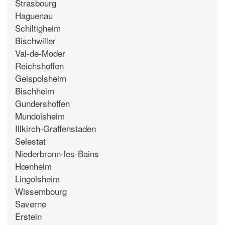
Strasbourg
Haguenau
Schiltigheim
Bischwiller
Val-de-Moder
Reichshoffen
Geispolsheim
Bischheim
Gundershoffen
Mundolsheim
Illkirch-Graffenstaden
Selestat
Niederbronn-les-Bains
Hœnheim
Lingolsheim
Wissembourg
Saverne
Erstein