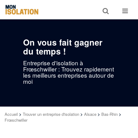
Toggle
Toggle
search
navigat
On vous fait gagner
du temps !
Entreprise d'isolation à
Frœschwiller : Trouvez rapidement
les meilleurs entreprises autour de
moi
Accueil
>
Trouver un entreprise d'isolation
>
Alsace
>
Bas-Rhin
>
Frœschwiller