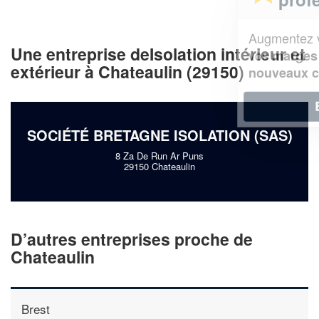
Augmentez votre
et
chiffre d'affaires
Une entreprise deIsolation intérieur et
vos
tout en gagnant de
marges
extérieur à Chateaulin (29150)
!
nouveaux clients
En savoir plus
SOCIÉTÉ BRETAGNE ISOLATION (SAS)
8 Za De Run Ar Puns
29150 Chateaulin
D’autres entreprises proche de
Chateaulin
Brest