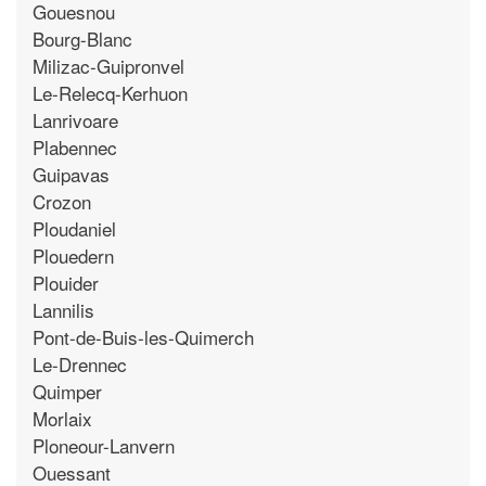
Gouesnou
Bourg-Blanc
Milizac-Guipronvel
Le-Relecq-Kerhuon
Lanrivoare
Plabennec
Guipavas
Crozon
Ploudaniel
Plouedern
Plouider
Lannilis
Pont-de-Buis-les-Quimerch
Le-Drennec
Quimper
Morlaix
Ploneour-Lanvern
Ouessant