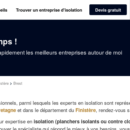
eils
Trouver un entreprise d'isolation
Devis gratuit
mps !
rapidement les meilleurs entreprises autour de moi
istère
>
Brest
ionnels, parmi lesquels les experts en isolation sont représ
et dans le département du
, rendez-vous s
retagne
Finistère
eur expertise en
isolation (planchers isolants ou contre c
rouver le spécialiste qui répond le mieux à vos besoins, vou