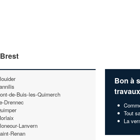
 Brest
louider
Bon à s
annilis
travau
ont-de-Buis-les-Quimerch
e-Drennec
Commen
uimper
Tout sa
orlaix
La ver
loneour-Lanvern
aint-Renan