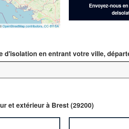
Envoyez-nous en q
deIsola
 ©
OpenStreetMap contributors,
CC-BY-SA
 d'isolation en entrant votre ville, dépa
eur et extérieur à Brest (29200)