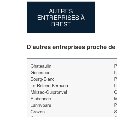
AUTRES
ENTREPRISES À
BREST
D’autres entreprises proche de
Chateaulin
P
Gouesnou
L
Bourg-Blanc
P
Le-Relecq-Kerhuon
L
Milizac-Guipronvel
Q
Plabennec
M
Lanrivoare
P
Crozon
S