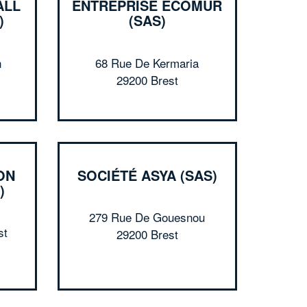
ALL
ENTREPRISE ECOMUR
)
(SAS)
n
68 Rue De Kermaria
29200 Brest
ON
SOCIÉTÉ ASYA (SAS)
)
✕
Vous êtes un
279 Rue De Gouesnou
professionnel ?
st
29200 Brest
Augmentez votre
et
chiffre d'affaires
vos
tout en gagnant de
marges
!
nouveaux clients