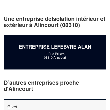
vos
tout en gagnant de
marges
!
nouveaux clients
Une entreprise deIsolation intérieur et
En savoir plus
extérieur à Alincourt (08310)
ENTREPRISE LEFEBVRE ALAN
2 Rue Pilliere
08310 Alincourt
D’autres entreprises proche
d'Alincourt
Givet