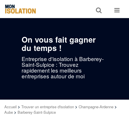
Toggle
Toggle
search
navigat
On vous fait gagner
du temps !
Entreprise d'isolation à Barberey-
Saint-Sulpice : Trouvez
rapidement les meilleurs
entreprises autour de moi
Accueil
>
Trouver un entreprise d'isolation
>
Champagne-Ardenne
>
Aube
>
Barberey-Saint-Sulpice