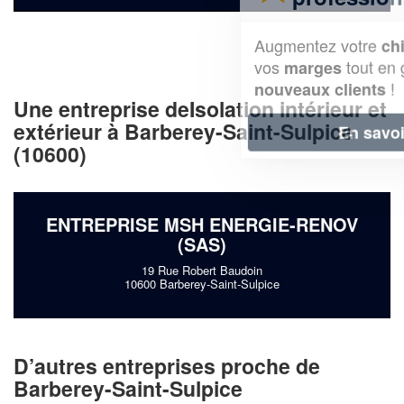
Augmentez votre
et
chiffre d'affaires
vos
tout en gagnant de
marges
!
nouveaux clients
Une entreprise deIsolation intérieur et
extérieur à Barberey-Saint-Sulpice
En savoir plus
(10600)
ENTREPRISE MSH ENERGIE-RENOV
(SAS)
19 Rue Robert Baudoin
10600 Barberey-Saint-Sulpice
D’autres entreprises proche de
Barberey-Saint-Sulpice