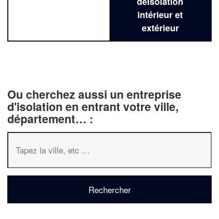
deIsolation
intérieur et
extérieur
✕
Vous êtes un
Ou cherchez aussi un entreprise
professionnel 
d'isolation en entrant votre ville,
département… :
Augmentez votre
chiffre d'
vos
tout en gagnan
marges
!
nouveaux clients
En savoir plus