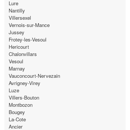
Lure
Nantilly
Villersexel
Vernois-sur-Mance
Jussey
Frotey-les-Vesoul
Hericourt
Chalonvillars
Vesoul
Marnay
Vauconcourt-Nervezain
Avrigney-Virey
Luze
Villers-Bouton
Montbozon
Bougey
La-Cote
Ancier