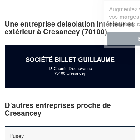
Augmentez votre
et
chiffre d'affaires
vos
tout en gagnant de
marges
Une entreprise deIsolation intérieur et
!
nouveaux clients
extérieur à Cresancey (70100)
En savoir plus
SOCIÉTÉ BILLET GUILLAUME
18 Chemin D'echevanne
70100 Cresancey
D’autres entreprises proche de
Cresancey
Pusey