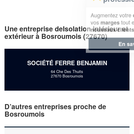
Augmentez votre
et
chiffre d'affaires
vos
tout en gagnant de
marges
Une entreprise deIsolation intérieur et
!
nouveaux clients
extérieur à Bosroumois (27670)
En savoir plus
SOCIÉTÉ FERRE BENJAMIN
64 Che Des Thuits
27670 Bosroumois
D’autres entreprises proche de
Bosroumois