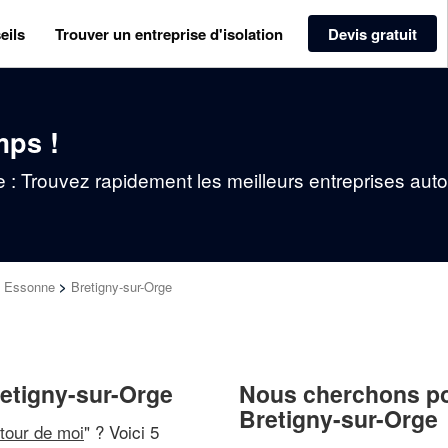
eils
Trouver un entreprise d'isolation
Devis gratuit
mps !
ge : Trouvez rapidement les meilleurs entreprises aut
>
Essonne
>
Bretigny-sur-Orge
retigny-sur-Orge
Nous cherchons pou
Bretigny-sur-Orge
utour de moi
" ? Voici 5