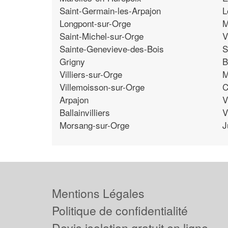
Saint-Germain-les-Arpajon
L
Longpont-sur-Orge
M
Saint-Michel-sur-Orge
V
Sainte-Genevieve-des-Bois
S
Grigny
B
Villiers-sur-Orge
M
Villemoisson-sur-Orge
C
Arpajon
V
Ballainvilliers
V
Morsang-sur-Orge
J
Mentions Légales
Politique de confidentialité
Devis isolation gratuit en ligne