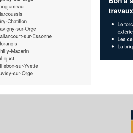
Bon à s
ongjumeau
travau
arcoussis
iry-Chatillon
Le torc
avigny-sur-Orge
extéri
allancourt-sur-Essonne
Les cer
orangis
La bri
hilly-Mazarin
illejust
illebon-sur-Yvette
uvisy-sur-Orge