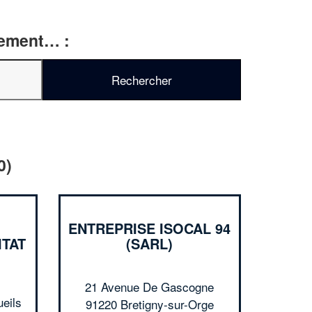
rtement… :
✕
0)
Vous êtes un
professionnel ?
ENTREPRISE ISOCAL 94
Augmentez votre
chiffre d'affai
ITAT
(SARL)
vos
tout en gagnant de
marges
!
nouveaux clients
21 Avenue De Gascogne
En savoir plus
eils
91220 Bretigny-sur-Orge