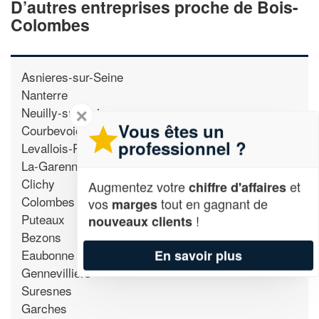
D’autres entreprises proche de Bois-
Colombes
Asnieres-sur-Seine
Nanterre
Neuilly-sur-Seine
✕
Vous êtes un
Courbevoie
professionnel ?
Levallois-Perret
La-Garenne-Colombes
Clichy
Augmentez votre
et
chiffre d'affaires
Colombes
vos
tout en gagnant de
marges
Puteaux
!
nouveaux clients
Bezons
Eaubonne
En savoir plus
Gennevilliers
Suresnes
Garches