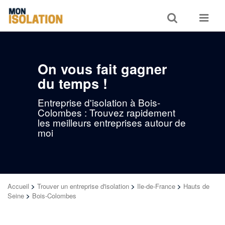
Toggle
Toggle
search
navigat
On vous fait gagner
du temps !
Entreprise d'isolation à Bois-
Colombes : Trouvez rapidement
les meilleurs entreprises autour de
moi
Accueil
>
Trouver un entreprise d'isolation
>
Ile-de-France
>
Hauts de
Seine
>
Bois-Colombes