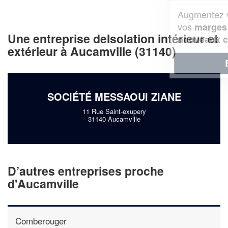
Augmentez votre
et
chiffre d'affaires
vos
tout en gagnant de
marges
Une entreprise deIsolation intérieur et
!
nouveaux clients
extérieur à Aucamville (31140)
En savoir plus
SOCIÉTÉ MESSAOUI ZIANE
11 Rue Saint-exupery
31140 Aucamville
D’autres entreprises proche
d'Aucamville
Comberouger