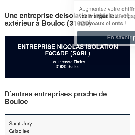
Augmentez votre
et
chiffre d'affaires
Une entreprise deIsolation intérieur et
vos
tout en gagnant de
marges
extérieur à Bouloc (31620)
!
nouveaux clients
En savoir plus
ENTREPRISE NICOLAS ISOLATION
FACADE (SARL)
109 Impasse Thales
31620 Bouloc
D’autres entreprises proche de
Bouloc
Saint-Jory
Grisolles