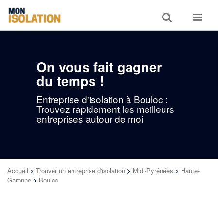
Toggle
Toggle
search
navigat
On vous fait gagner
du temps !
Entreprise d'isolation à Bouloc :
Trouvez rapidement les meilleurs
entreprises autour de moi
Accueil
>
Trouver un entreprise d'isolation
>
Midi-Pyrénées
>
Haute-
Garonne
>
Bouloc