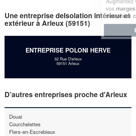
Augmentez votre
et
chiffre d'affaires
vos
tout en gagnant de
marges
Une entreprise deIsolation intérieur et
!
nouveaux clients
extérieur à Arleux (59151)
En savoir plus
ENTREPRISE POLONI HERVE
32 Rue D'arleux
59151 Arleux
D’autres entreprises proche d'Arleux
Douai
Courchelettes
Flers-en-Escrebieux