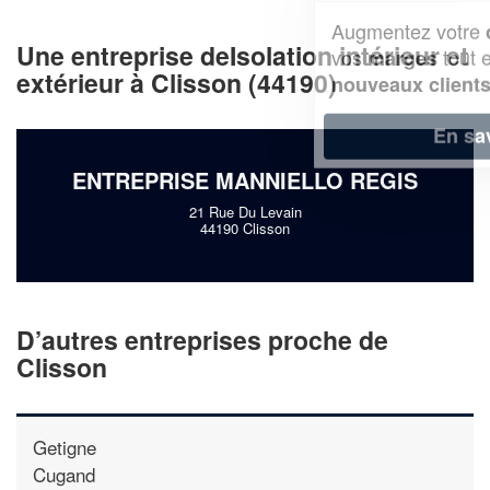
Augmentez votre
et
chiffre d'affaires
Une entreprise deIsolation intérieur et
vos
tout en gagnant de
marges
extérieur à Clisson (44190)
!
nouveaux clients
En savoir plus
ENTREPRISE MANNIELLO REGIS
21 Rue Du Levain
44190 Clisson
D’autres entreprises proche de
Clisson
Getigne
Cugand