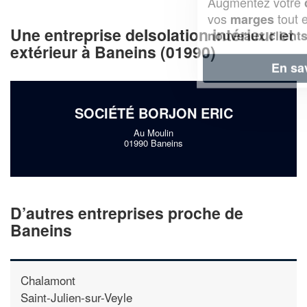
Augmentez votre
et
chiffre d'affaires
vos
tout en gagnant de
marges
Une entreprise deIsolation intérieur et
!
nouveaux clients
extérieur à Baneins (01990)
En savoir plus
SOCIÉTÉ BORJON ERIC
Au Moulin
01990 Baneins
D’autres entreprises proche de
Baneins
Chalamont
Saint-Julien-sur-Veyle