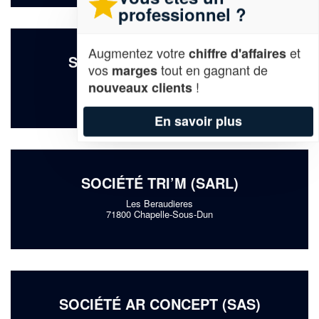
professionnel ?
Augmentez votre
et
chiffre d'affaires
SOCIÉTÉ GL RENOV (SAS)
vos
tout en gagnant de
marges
29 Avenue Edouard Herriot
!
nouveaux clients
71000 Macon
En savoir plus
SOCIÉTÉ TRI’M (SARL)
Les Beraudieres
71800 Chapelle-Sous-Dun
SOCIÉTÉ AR CONCEPT (SAS)